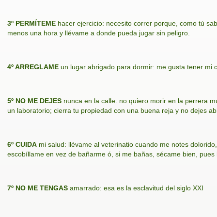
3º PERMÍTEME
hacer ejercicio: necesito correr porque, como tú sab
menos una hora y llévame a donde pueda jugar sin peligro.
4º ARREGLAME
un lugar abrigado para dormir: me gusta tener mi
5º NO ME DEJES
nunca en la calle: no quiero morir en la perrera m
un laboratorio; cierra tu propiedad con una buena reja y no dejes a
6º CUIDA
mi salud: llévame al veterinatio cuando me notes dolorido
escobíllame en vez de bañarme ó, si me bañas, sécame bien, pues
7º NO ME TENGAS
amarrado: esa es la esclavitud del siglo XXI