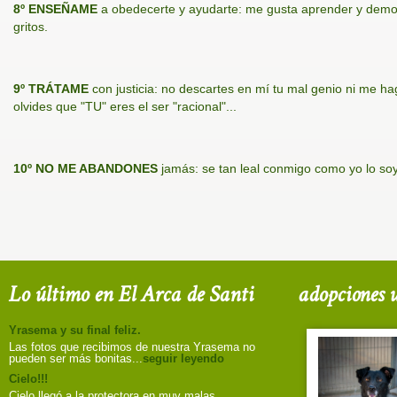
8º ENSEÑAME
a obedecerte y ayudarte: me gusta aprender y demostr
gritos.
9º TRÁTAME
con justicia: no descartes en mí tu mal genio ni me h
olvides que "TU" eres el ser "racional"...
10º NO ME ABANDONES
jamás: se tan leal conmigo como yo lo soy
Lo último en El Arca de Santi
adopciones u
Yrasema y su final feliz.
Las fotos que recibimos de nuestra Yrasema no
pueden ser más bonitas...
seguir leyendo
Cielo!!!
Cielo llegó a la protectora en muy malas