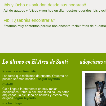
Ibis y Ocho os saludan desde sus hogares!!
Así de guapos y felices viven hoy en día nuestros queridos Ibis y o
Fibi!! ¿sabréis encontrarla?
Estamos muy contentos porque nos encanta recibir fotos de nuestro
Lo último en El Arca de Santi
adopciones u
Yrasema y su final feliz.
Las fotos que recibimos de nuestra Yrasema no
pueden ser más bonitas...
seguir leyendo
Cielo!!!
Cielo llegó a la protectora en muy malas
condiciones: tenía la columna hundida, las patas
arqueadas, la piel llena de heridas y estaba muy
delgada.
seguir leyendo
ir a los blogs