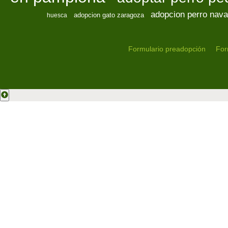
adopcion perro nava
adopcion gato zaragoza
huesca
Formulario preadopción
For