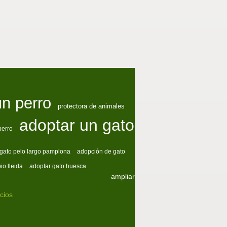
un perro
protectora de animales
adoptar un gato
perro
gato pelo largo pamplona
adopción de gato
io lleida
adoptar gato huesca
ampliar
cios