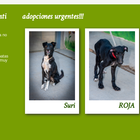
nti
adopciones urgentes!!!
a no
patas
a muy
Suri
ROJA