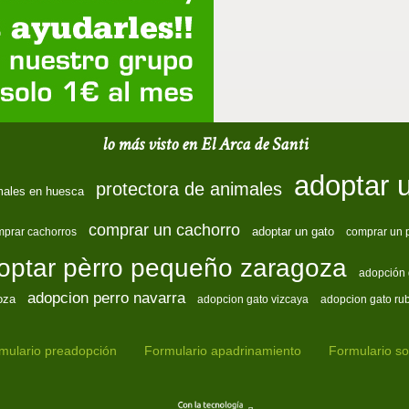
lo más visto en El Arca de Santi
adoptar 
protectora de animales
males en huesca
comprar un cachorro
adoptar un gato
prar cachorros
comprar un 
optar pèrro pequeño zaragoza
adopción 
adopcion perro navarra
oza
adopcion gato vizcaya
adopcion gato rub
mulario preadopción
Formulario apadrinamiento
Formulario so