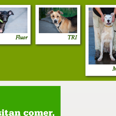
Fluor
TRI
M