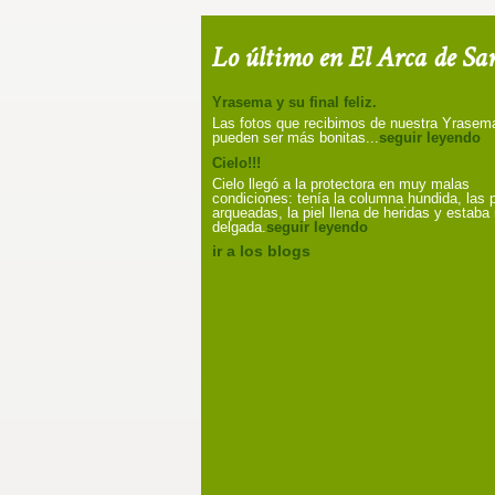
Lo último en El Arca de Sa
Yrasema y su final feliz.
Las fotos que recibimos de nuestra Yrasem
pueden ser más bonitas...
seguir leyendo
Cielo!!!
Cielo llegó a la protectora en muy malas
condiciones: tenía la columna hundida, las 
arqueadas, la piel llena de heridas y estab
delgada.
seguir leyendo
ir a los blogs