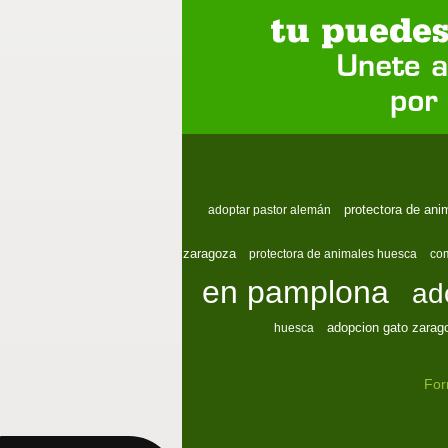
protectora de ani
adoptar pastor alemán
zaragoza
protectora de animales huesca
com
en pamplona
ad
adopcion gato zarag
huesca
For