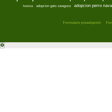
adopcion perro nava
adopcion gato zaragoza
huesca
Formulario preadopción
For