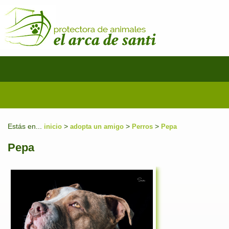
Estás en...
>
>
>
inicio
adopta un amigo
Perros
Pepa
Pepa