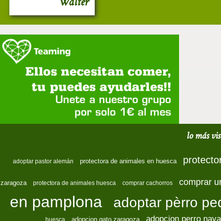
Walter
lo más vis
protecto
protectora de animales en huesca
adoptar pastor alemán
comprar u
zaragoza
protectora de animales huesca
comprar cachorros
en pamplona
adoptar pèrro p
adopcion perro nava
adopcion gato zaragoza
huesca