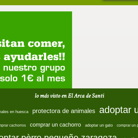
lo más visto en El Arca de Santi
adoptar 
protectora de animales
males en huesca
comprar un cachorro
adoptar un gato
prar cachorros
comprar un 
optar pèrro pequeño zaragoza