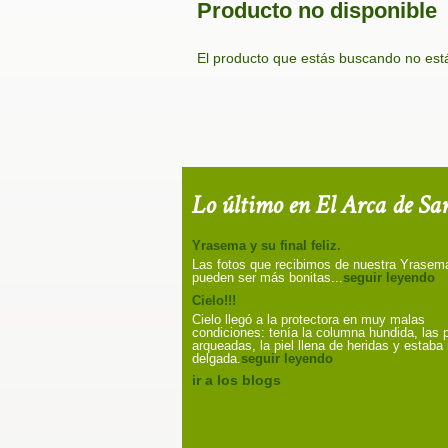
Producto no disponible
El producto que estás buscando no está
Lo último en El Arca de Sa
Yrasema y su final feliz.
Las fotos que recibimos de nuestra Yrasem
pueden ser más bonitas...
seguir leyendo
Cielo!!!
Cielo llegó a la protectora en muy malas
condiciones: tenía la columna hundida, las 
arqueadas, la piel llena de heridas y estab
delgada.
seguir leyendo
ir a los blogs