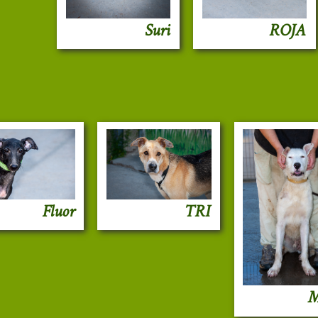
Suri
ROJA
Fluor
TRI
M