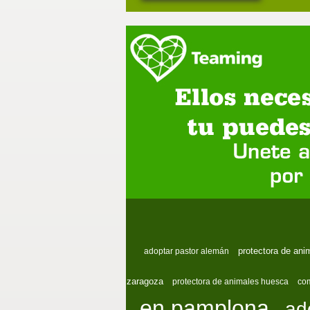
protectora de ani
adoptar pastor alemán
zaragoza
protectora de animales huesca
com
en pamplona
ad