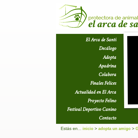
El Arca de Santi
Decálogo
Adopta
Apadrina
Colabora
Finales Felices
Actualidad en El Arca
Proyecto Felino
Festival Deportivo Canino
Contacto
Estás en...
>
>
inicio
adopta un amigo
G